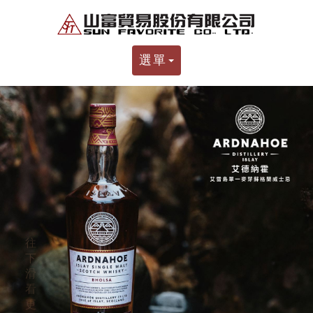
選單
往
下
滑
看
更