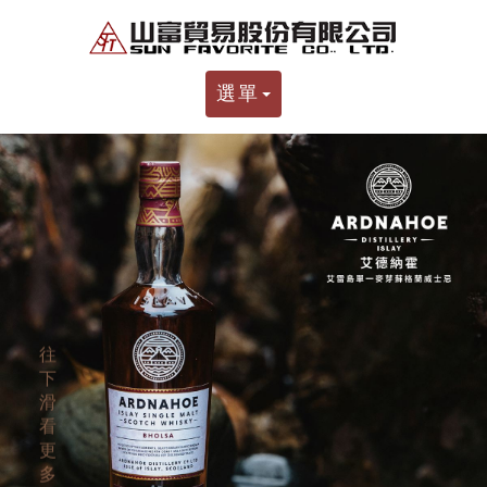
選單
往
下
滑
看
更
多