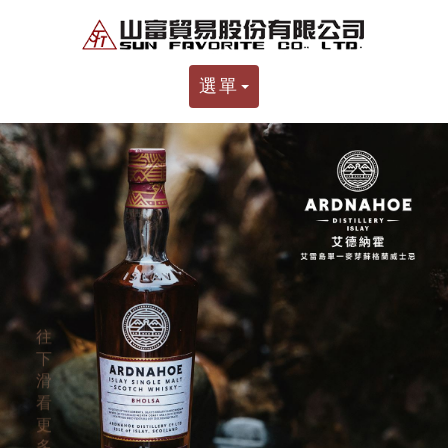
選單
往
下
滑
看
更