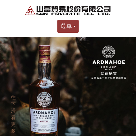
選單
往
下
滑
看
更
多